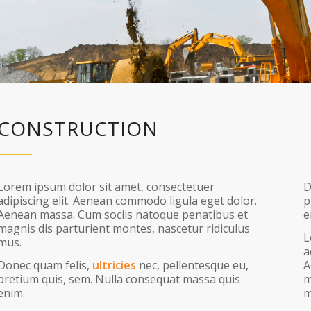
CONSTRUCTION
Lorem ipsum dolor sit amet, consectetuer
D
adipiscing elit. Aenean commodo ligula eget dolor.
p
Aenean massa. Cum sociis natoque penatibus et
e
magnis dis parturient montes, nascetur ridiculus
L
mus.
a
Donec quam felis,
ultricies
nec, pellentesque eu,
A
pretium quis, sem. Nulla consequat massa quis
m
enim.
m