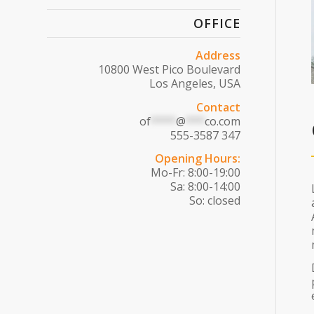
OFFICE
Address
10800 West Pico Boulevard
Los Angeles, USA
Contact
of
****
@
***
co.com
555-3587 347
Opening Hours:
Mo-Fr: 8:00-19:00
Sa: 8:00-14:00
So: closed